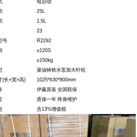
式
电启动
积
25L
积
1.5L
23
型号
R2292
间
≤120S
≤150kg
型
柴油铸铁水泵加大叶轮
(长×宽×高)
1025*630*800mm
务
伊藤原装 全国联保
证
质保一年 终身维护
息
含13%增值税