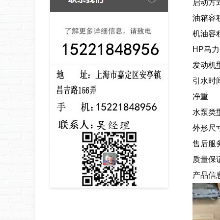
启动方
油箱容
机油容
HP马力
发动机
引水时
净重
水泵类
外形尺寸
售后服
质量保
产品信