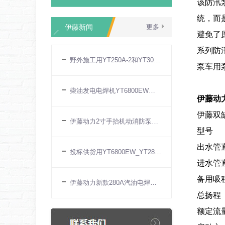
该防汛
统，而
伊藤新闻
更多
避免了
系列防
野外施工用YT250A-2和YT300AQ汽油发电电
泵车用
柴油发电电焊机YT6800EW厂家现货
伊藤动力
伊藤双
伊藤动力2寸手抬机动消防泵YT20PFE
型号
出水管
投标供货用YT6800EW_YT280A_YT300EW伊藤动力
进水管
备用吸
伊藤动力新款280A汽油电焊机YT300AQ上市
总扬程
额定流