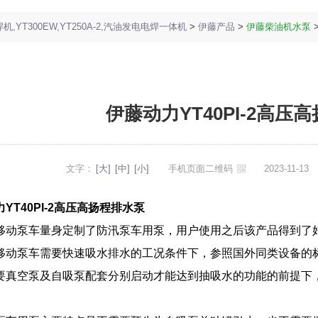
,YT300EW,YT250A-2,汽油发电电焊一体机
>
伊藤产品
>
伊藤柴油机水泵
伊藤动力YT40PI-2高压
文字：
[大]
[中]
[小]
手机页面二维码
2023-11-1
YT40PI-2高压高扬程排水泵
移动泵车量身定制了防汛泵车用泵，用户使用之后该产品得到了
移动泵车需要快速吸水排水的工况条件下，参照国外同类设备的
要真空泵及自吸泵配套分别启动才能达到抽吸水的功能的前提下
。