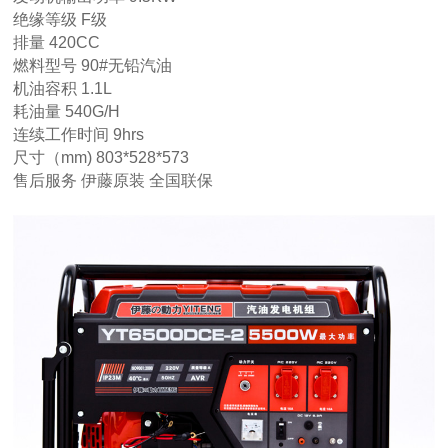
绝缘等级
F级
排量
420CC
燃料型号
90#无铅汽油
机油容积
1.1L
耗油量
540G/H
连续工作时间
9hrs
尺寸（mm)
803*528*573
售后服务
伊藤原装 全国联保