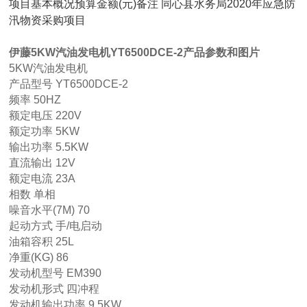
项目基本概况预算金额(元)备注 同心县水务局2020年应急防
汛物资采购项目
伊藤5KW汽油发电机YT6500DCE-2产品参数和图片
5KW汽油发电机
产品型号
YT6500DCE-2
频率
50HZ
额定电压
220V
额定功率
5KW
输出功率
5.5KW
直流输出
12V
额定电流
23A
相数
单相
噪音水平(7M)
70
起动方式
手/电启动
油箱容积
25L
净重(KG)
86
发动机型号
EM390
发动机形式
四冲程
发动机输出功率
9.5KW