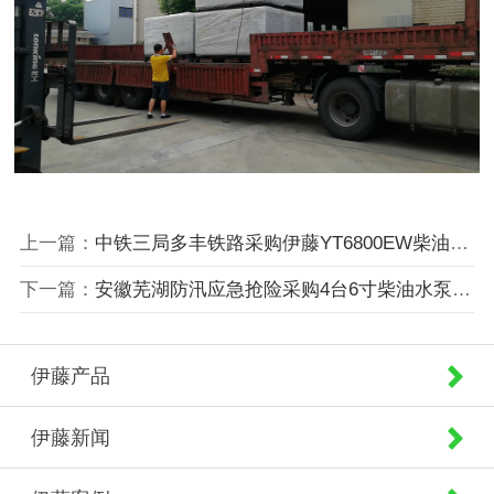
上一篇：
中铁三局多丰铁路采购伊藤YT6800EW柴油发电电焊机
下一篇：
安徽芜湖防汛应急抢险采购4台6寸柴油水泵YT60D
伊藤产品
伊藤新闻