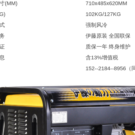
寸(MM)
710x485x620MM
G)
102KG/127KG
式
强制风冷
务
伊藤原装 全国联保
证
质保一年 终身维护
息
含13%增值税
152--2184--895