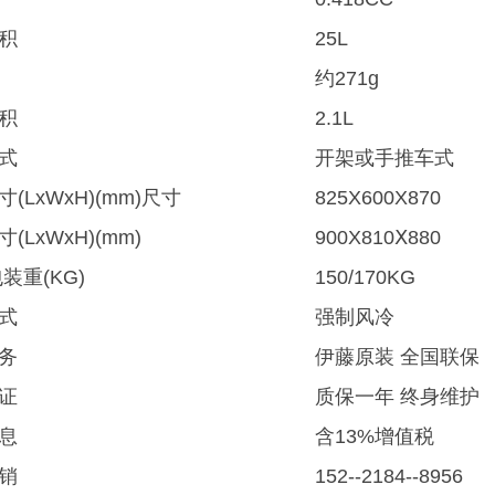
积
25L
约271g
积
2.1L
式
开架或手推车式
(LxWxH)(mm)尺寸
825X600X870
(LxWxH)(mm)
900X810Ⅹ880
装重(KG)
150/170KG
式
强制风冷
务
伊藤原装 全国联保
证
质保一年 终身维护
息
含13%增值税
销
152--2184--8956