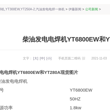
,YT300EW,YT250A-2,汽油发电电焊一体机
>
伊藤新闻
>
公司新闻
>
柴油发电电焊机YT6800EW和Y
文字：
[大]
[中]
[小]
手机页面二维码
2021-11-0
电电焊机YT6800EW和YT280A现货图片
A柴油发电电焊机
号
YT6800EW
50HZ
源功率
1.8kw