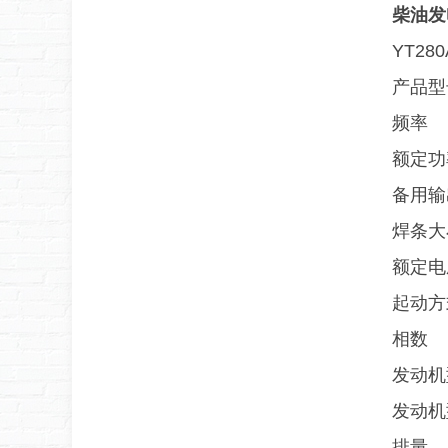
柴油发
YT2
产品型
频率
额定功
备用输
焊条大
额定电
起动方
相数
发动机
发动机
排量