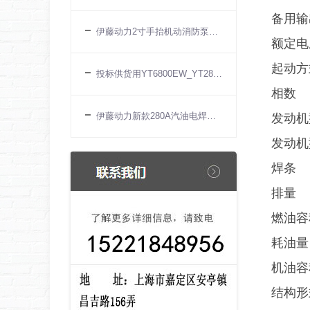
备用输
伊藤动力2寸手抬机动消防泵YT20PFE
额定电
起动方
投标供货用YT6800EW_YT280A_YT300EW伊藤动力
相数
伊藤动力新款280A汽油电焊机YT300AQ上市
发动机
发动机
焊条
排量
燃油容
耗油量
机油容
结构形