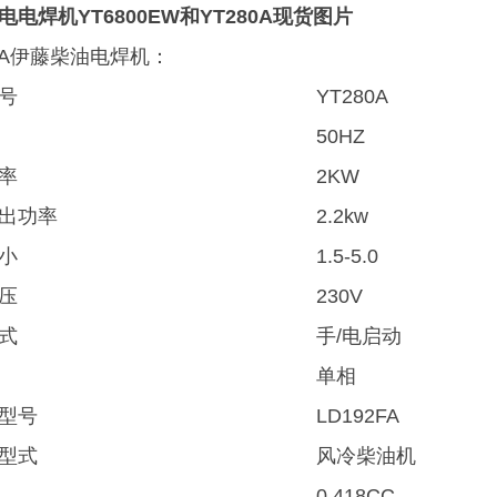
电电焊机YT6800EW和YT280A现货图片
80A伊藤柴油电焊机：
号
YT280A
50HZ
率
2KW
出功率
2.2kw
小
1.5-5.0
压
230V
式
手/电启动
单相
型号
LD192FA
型式
风冷柴油机
0.418CC